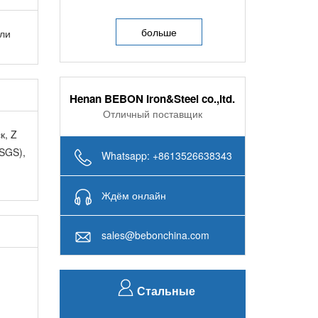
компания Beibang снабдила 256
тонн стальный лист A516Grade70 в
больше
али
Индии...
Henan BEBON Iron&Steel co.,ltd.
Отличный поставщик
к, Z
 SGS),
Whatsapp: +8613526638343
Ждём онлайн
sales@bebonchina.com
Стальные