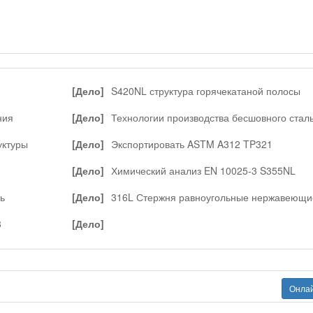
и
[Дело]
S420NL структура горячекатаной полосы
ния
[Дело]
Технологии производства бесшовного стал
трубы
уктуры
[Дело]
Экспортировать ASTM A312 TP321
нержавеющей бесшовных труб
[Дело]
Химический анализ EN 10025-3 S355NL
полосовой стали
ь
[Дело]
316L Стержня равноугольные нержавеющи
светлого отжига
8
[Дело]
Онлай