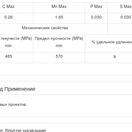
C Max
Mn Max
P Max
S Max
0.26
1.65
0.030
0.030
Механические свойства
текучести (MPa)
Предел прочности (MPa)
% удельное удлине
min
min
485
570
a
од Применение
вых проектов.
д Другое название