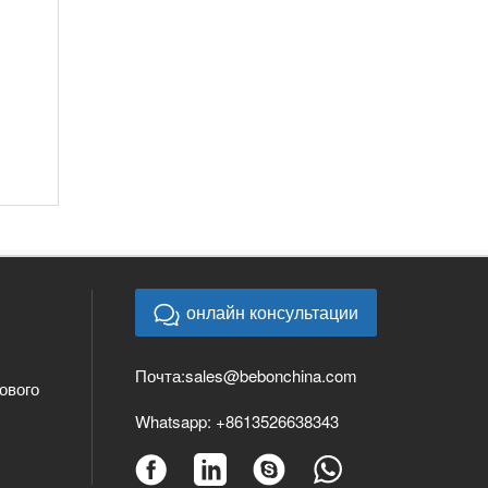
онлайн консультации
Почта:
sales@bebonchina.com
ового
Whatsapp:
+8613526638343