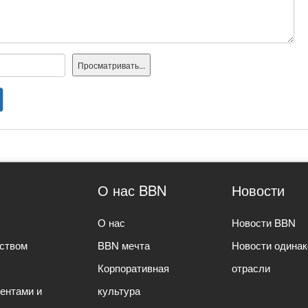
О нас BBN
Новости
О нас
Новости BBN
дством
BBN мечта
Новости одинак
Корпоративная
отрасли
иентами и
культура