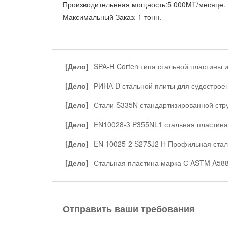
Производительнная мощность:
5 000MT/месяце.
Максимальный Заказ:
1 тонн.
[Дело]
SPA-Н Corten типа стальной пластины 
профильная сталь 900 тонн в Индонезии
[Дело]
РИНА D стальной плиты для судострое
[Дело]
Стали S335N стандартизированной стр
[Дело]
EN10028-3 P355NL1 стальная пластина
[Дело]
EN 10025-2 S275J2 H Профильная стал
[Дело]
Стальная пластина марка С ASTM A58
Отправить ваши требования