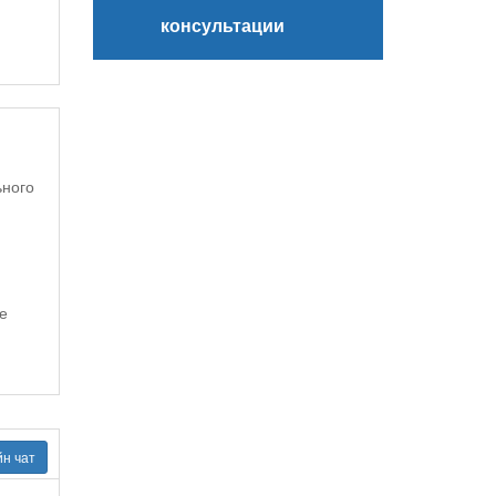
консультации
ьного
е
н чат