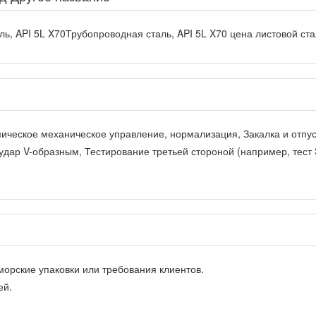
ь, API 5L X70Трубопроводная сталь, API 5L X70 цена листовой ст
ическое механическое управление, нормализация, Закалка и отпус
удар V-образным, Тестирование третьей стороной (например, тест
орские упаковки или требования клиентов.
ей.