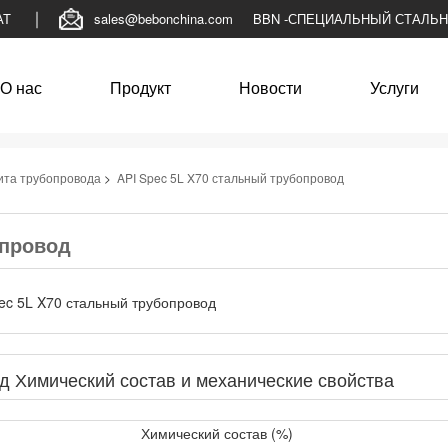
АТ
sales@bebonchina.com
BBN -СПЕЦИАЛЬНЫЙ СТАЛЬ
О нас
Продукт
Новости
Услуги
ита трубопровода
>
API Spec 5L X70 стальный трубопровод
опровод
д Химический состав и механические свойства
Химический состав (%)