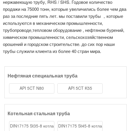
нержавеющую трубу, RHS / SHS. Годовое количество
продажи на 75000 тонн, которые увеличились более чем два
раз за последние пять лет. мы поставили трубы ，которые
используются в механическом промышленности,
трубопроводе,тепловом оборудование , нефтяном бурений,
химическом промышленности, сельскохозяйственном
орошений и городском строительстве. до сих пор наши
трубы служили клиента из более 40 стран мира.
Нефтяная специальная труба
API 5CT N80
API 5CT K55
специальный
специальный
трубопровод для
трубопровод для
нефти
нефти
Котельная стальная труба
DIN17175 St35-8 котла
DIN17175 St45-8 котла