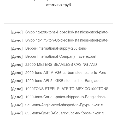
[Дело]
Shipping-230-tons-Hot-rolled-stainless-steel-plate-
to-Vietnam-in-2015
[Дело]
Shipping-175-ton-Cold-rolled-stainless-steel-plate-
to-Thailand-in-2015
[Дело]
Bebon-International-supply-256-tons-
A516Grade70-Steel-plate-to-India-in-2014
[Дело]
Bebon-International-Company-have-export-
412tons-ABS-AH36-ship-building-steel-plate-to-Myanmar-in-
[Дело]
22000-METERS-SEAMLESS-CASING-AND-
2015
TUBING-TO-PAKISTAN
[Дело]
2000-tons-ASTM-A36-carbon-steel-plate-to-Peru-
in-2015
[Дело]
1200-tons-API-5L-GRB-steel-coil-to-Bangladesh-
in-2016
[Дело]
1000TONS-STEEL-PLATE-TO-MEXICO1000TONS
[Дело]
1000-tons-Corten-pates-shipped-to-Bangladesh-
in-2014
[Дело]
950-tons-Angle-steel-shipped-to-Egypt-in-2015
[Дело]
890-tons-Q345B-Square-tube-to-Korea-in-2015