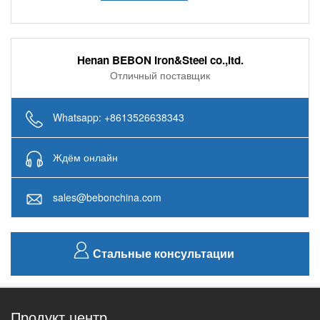
Henan BEBON Iron&Steel co.,ltd.
Отличный поставщик
Whatsapp: +8613526638343
Ждём онлайн
sales@bebonchina.com
Стальные консультации
Продукт центр