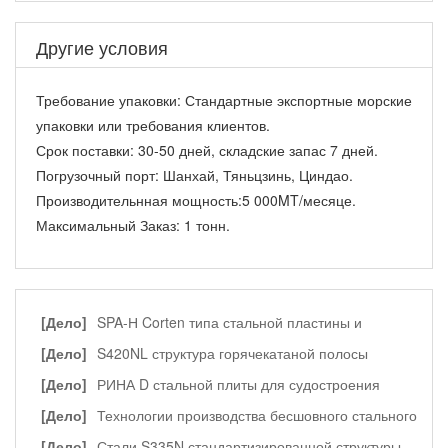
Другие условия
Требование упаковки:
Стандартные экспортные морские
упаковки или требования клиентов.
Срок поставки:
30-50 дней, складские запас 7 дней.
Погрузочный порт:
Шанхай, Тяньцзинь, Циндао.
Производительнная мощность:
5 000MT/месяце.
Максимальный Заказ:
1 тонн.
[Дело]
SPA-Н Corten типа стальной пластины и
профильная сталь 900 тонн в Индонезии
[Дело]
S420NL структура горячекатаной полосы
[Дело]
РИНА D стальной плиты для судостроения
[Дело]
Технологии производства бесшовного стального
трубы
[Дело]
Стали S335N стандартизированной структуры