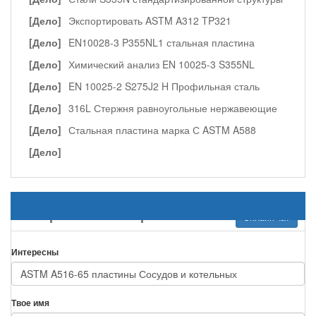
[Дело]
Экспортировать ASTM A312 TP321
нержавеющей бесшовных труб
[Дело]
EN10028-3 P355NL1 стальная пластина
[Дело]
Химический анализ EN 10025-3 S355NL
полосовой стали
[Дело]
EN 10025-2 S275J2 H Профильная сталь
[Дело]
316L Стержня равноугольные нержавеющие
светлого отжига
[Дело]
Стальная пластина марка С ASTM A588
[Дело]
Отправить ваши требования
Онлайн чат
Интересны
Твое имя