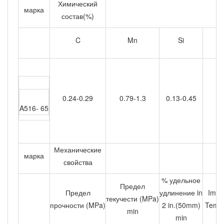
Химический
марка
состав(%)
C
Mn
Si
0.24-0.29
0.79-1.3
0.13-0.45
A516- 65
Механические
марка
свойства
% удельное
Предел
Предел
удлинение in
Impa
текучести (MPa)
прочности (MPa)
2 in.(50mm)
Tempe
min
min