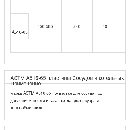
450-585
240
19
-2
A516-65
ASTM A516-65 пластины Сосудов и котельных
Применение
марка ASTM A516 65 пользован для сосуда под
давлением нефти и газа , котла, резервуара и
теплообменника.