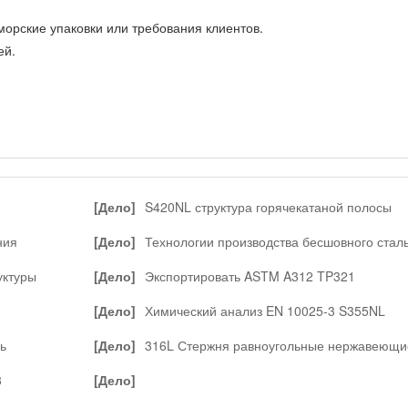
орские упаковки или требования клиентов.
ей.
и
[Дело]
S420NL структура горячекатаной полосы
ния
[Дело]
Технологии производства бесшовного стал
трубы
уктуры
[Дело]
Экспортировать ASTM A312 TP321
нержавеющей бесшовных труб
[Дело]
Химический анализ EN 10025-3 S355NL
полосовой стали
ь
[Дело]
316L Стержня равноугольные нержавеющи
светлого отжига
8
[Дело]