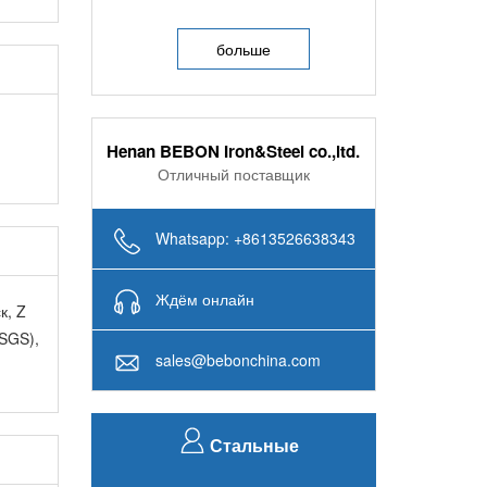
компания Beibang снабдила 256
тонн стальный лист A516Grade70 в
больше
Индии...
Henan BEBON Iron&Steel co.,ltd.
Отличный поставщик
Whatsapp: +8613526638343
Ждём онлайн
к, Z
 SGS),
sales@bebonchina.com
Стальные