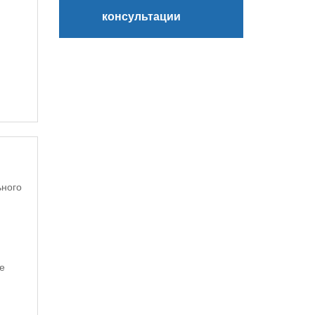
консультации
ьного
е