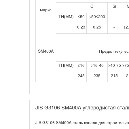
C
Si
марка
TH(MM)
≤50
>50≤200
0.23
0.25
~
≥2
SM400A
Предел текуче
TH(MM)
≤16
>16-40
>40-75
>75
245
235
215
2
JIS G3106 SM400A углеродистая стал
JIS G3106 SM400A сталь канала для строительст