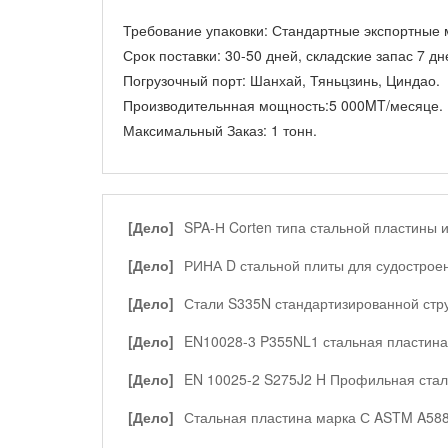
Требование упаковки:
Стандартные экспортные м
Срок поставки:
30-50 дней, складские запас 7 дн
Погрузочный порт:
Шанхай, Тяньцзинь, Циндао.
Производительнная мощность:
5 000MT/месяце.
Максимальный Заказ:
1 тонн.
[Дело]
SPA-Н Corten типа стальной пластины 
профильная сталь 900 тонн в Индонезии
[Дело]
РИНА D стальной плиты для судострое
[Дело]
Стали S335N стандартизированной стр
[Дело]
EN10028-3 P355NL1 стальная пластина
[Дело]
EN 10025-2 S275J2 H Профильная стал
[Дело]
Стальная пластина марка С ASTM A58