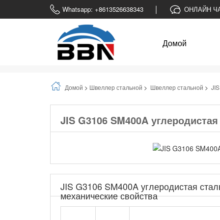
Whatsapp: +8613526638343
ОНЛАЙН Ч
Домой
Домой
>
Швеллер стальной
>
Швеллер стальной
>
JI
JIS G3106 SM400A углеродистая
JIS G3106 SM400A углеродистая сталь
механические свойства