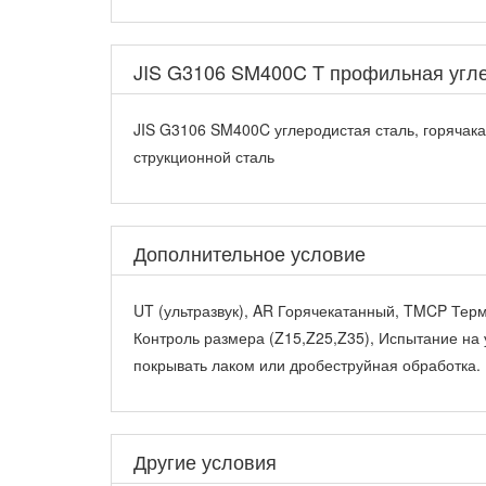
JIS G3106 SM400C T профильная угле
JIS G3106 SM400C углеродистая сталь, горяча
струкционной сталь
Дополнительное условие
UT (ультразвук), AR Горячекатанный, TMCP Терм
Контроль размера (Z15,Z25,Z35), Испытание на 
покрывать лаком или дробеструйная обработка.
Другие условия