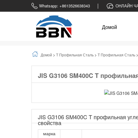
Whatsapp: +8613526638343
ОНЛАЙН Ч
Домой
Домой
>
T Профильная Сталь
>
T Профильная Сталь
JIS G3106 SM400C T профильная
JIS G3106 SM400C T профильная угле
свойства
марка