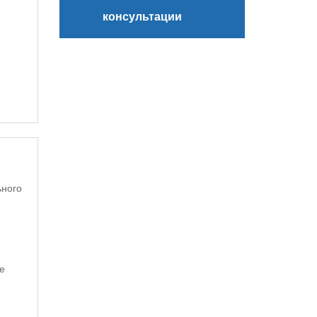
консультации
ьного
е