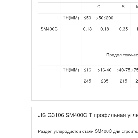
C
Si
TH(MM)
≤50
>50≤200
SM400C
0.18
0.18
0.35
Предел текуче
TH(MM)
≤16
>16-40
>40-75
>7
245
235
215
2
JIS G3106 SM400C T профильная угл
Раздел углеродистой стали SM400C для строител