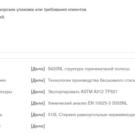
орские упаковки или требования клиентов.
ей.
и
[Дело]
S420NL структура горячекатаной полосы
ния
[Дело]
Технологии производства бесшовного стал
трубы
уктуры
[Дело]
Экспортировать ASTM A312 TP321
нержавеющей бесшовных труб
[Дело]
Химический анализ EN 10025-3 S355NL
полосовой стали
ь
[Дело]
316L Стержня равноугольные нержавеющи
светлого отжига
8
[Дело]