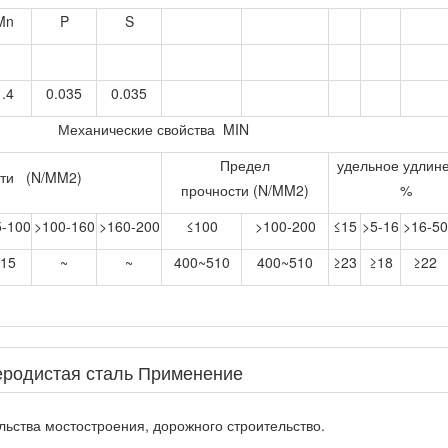
Mn
P
S
1.4
0.035
0.035
Механические свойства MIN
Предел
удельное удлин
сти (N/MM2)
прочности (N/MM2)
%
5-100
>100-160
>160-200
≤100
>100-200
≤15
>5-16
>16-50
15
~
~
400~510
400~510
≥23
≥18
≥22
еродистая сталь Применение
ьства мостостроения, дорожного строительство.