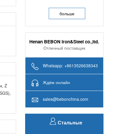
компания Beibang снабдила 256
тонн стальный лист A516Grade70 в
больше
Индии...
Henan BEBON Iron&Steel co.,ltd.
Отличный поставщик
Whatsapp: +8613526638343
Ждём онлайн
к, Z
 SGS),
sales@bebonchina.com
Стальные