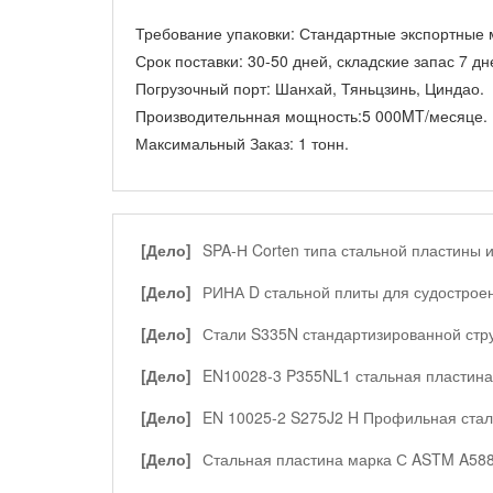
Требование упаковки:
Стандартные экспортные м
Срок поставки:
30-50 дней, складские запас 7 дн
Погрузочный порт:
Шанхай, Тяньцзинь, Циндао.
Производительнная мощность:
5 000MT/месяце.
Максимальный Заказ:
1 тонн.
[Дело]
SPA-Н Corten типа стальной пластины 
профильная сталь 900 тонн в Индонезии
[Дело]
РИНА D стальной плиты для судострое
[Дело]
Стали S335N стандартизированной стр
[Дело]
EN10028-3 P355NL1 стальная пластина
[Дело]
EN 10025-2 S275J2 H Профильная стал
[Дело]
Стальная пластина марка С ASTM A58