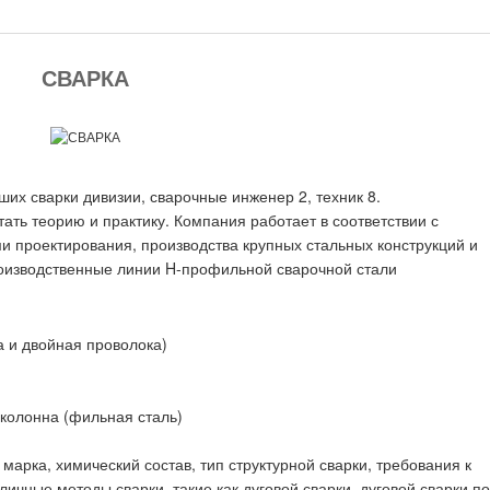
СВАРКА
рших сварки дивизии, сварочные инженер 2, техник 8.
ть теорию и практику. Компания работает в соответствии с
проектирования, производства крупных стальных конструкций и
оизводственные линии H-профильной сварочной стали
а и двойная проволока)
колонна (фильная сталь)
арка, химический состав, тип структурной сварки, требования к
ичные методы сварки, такие как дуговой сварки, дуговой сварки п