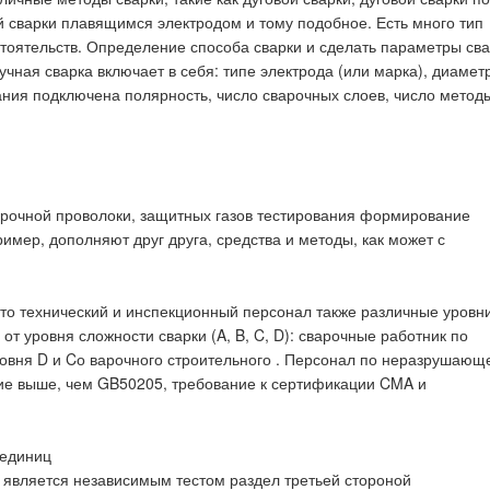
 сварки плавящимся электродом и тому подобное. Есть много тип
стоятельств. Определение способа сварки и сделать параметры сва
учная сварка включает в себя: типе электрода (или марка), диамет
тания подключена полярность, число сварочных слоев, число метод
варочной проволоки, защитных газов тестирования формирование
имер, дополняют друг друга, средства и методы, как может с
, то технический и инспекционный персонал также различные уровн
от уровня сложности сварки (A, B, C, D): сварочные работник по
овня D и Cо варочного строительного . Персонал по неразрушающ
ние выше, чем GB50205, требование к сертификации CMA и
 единиц
 является независимым тестом раздел третьей стороной