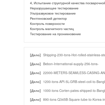
4, Испытание структурной качества посварочной
Неразрушающее тестирование
Ультразвуковое тестирование
Рентгеновский детектор
Контроль поверхности
Контроль магнитного частиц
Тестирование на проникновение
[Дело]
Shipping-230-tons-Hot-rolled-stainless-ste
to-Vietnam-in-2015
[Дело]
Bebon-International-supply-256-tons-
A516Grade70-Steel-plate-to-India-in-2014
[Дело]
22000-METERS-SEAMLESS-CASING-AN
TUBING-TO-PAKISTAN
[Дело]
1200-tons-API-5L-GRB-steel-coil-to-Bang
2016
[Дело]
1000-tons-Corten-pates-shipped-to-Bang
2014
[Дело]
890-tons-Q345B-Square-tube-to-Korea-i