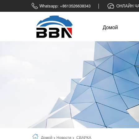
Whatsapp: +8613526638343
ОНЛАЙН Ч
Домой
Домой
>
Новости
>
СВАРКА