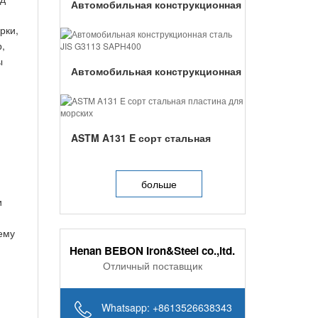
Автомобильная конструкционная
сталь JIS G3113 SAPH440...
рки,
р,
ы
Автомобильная конструкционная
сталь JIS G3113 SAPH400...
ASTM A131 E сорт стальная
пластина для морских...
больше
и
ему
Henan BEBON Iron&Steel co.,ltd.
Отличный поставщик
Whatsapp: +8613526638343