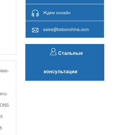
Ждём онлайн
sales@bebonchina.com
Стальные
late-
консультации
-in-
eru-
TONS
15
5