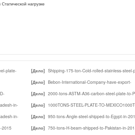
 Статической нагрузке
el-plate-
[Дело]
Shipping-175-ton-Cold-rolled-stainless-steel-p
to-Thailand-in-2015
[Дело]
Bebon-International-Company-have-export-
412tons-ABS-AH36-ship-building-steel-plate-to-Myanmar
D-
[Дело]
2000-tons-ASTM-A36-carbon-steel-plate-to-P
2015
in-2015
ladesh-in-
[Дело]
1000TONS-STEEL-PLATE-TO-MEXICO1000
ladesh-in-
[Дело]
950-tons-Angle-steel-shipped-to-Egypt-in-20
n-2015
[Дело]
750-tons-H-beam-shipped-to-Pakistan-in-201